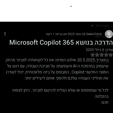
All Posts
Dekel Erlich
26 במאי 2025
זמן קריאה 1 דקות
All Posts
הדרכה בנושא Microsoft Copilot 365
הודעות סייבר
עודכן:
3 ביולי 2025
אבטחת מידע
דירוג של NaN מתוך 5 כוכבים
בתאריך 20.5.2025 אולנט הזמינה את כל לקוחותיה לוובינר מרתק 
אבטחת סייבר
שיעסוק במהפכת ה-AI והשפעתה על סביבת העבודה, עם דגש על 
המוצר החדשני Copilot , המבוסס על בינה מלאכותית, יכול לשדרג 
את תהליכי העבודה שלכם ולהפוך אותם ליעילים יותר.
לכל מי שמפספס או שלא הצליח להרשם לוובינר,  ניתן לצפות 
בהקלטה.
תהנו.