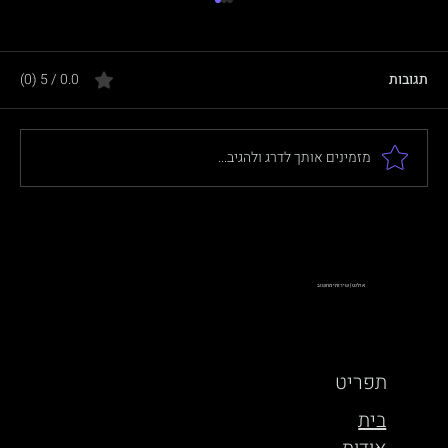
תגובות
0.0 / 5 ‏(0)
מזמינים אותך לדרג ולהגיב...
מה זה בדיקת חדירה (Penetration Test)?
מדריך לעסקים
אולנט | שירותי מחשוב
תפריט
בית