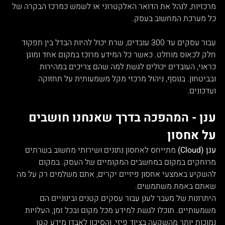
מרכזיות, לנהל את הדואר האלקטרוני או לשמש כמרכז הבקרה של 
כל מערכת המחשוב בעסק.
עבור עסקים עד 300 עובדים, שרת יכול להיות הבדל בין תפקוד 
חלק לכאוס מוחלט. כאשר כל המידע מרוכז במקום אחד ומוגן 
כראוי, העובדים יכולים לגשת למה שהם צריכים במהירות 
ובביטחון. בנוסף, ניהול מרכזי מקל משמעותית על תחזוקה 
ועדכונים.
ענן - המהפכה בדרך שאנחנו חושבים 
על אחסון
ענן (Cloud)
 מתייחס לאחסון נתונים ושירותי מחשוב בשרתים 
מרוחקים במקום במחשבים המקומיים של העסק. במקום 
להשקיע באמצעי אחסון פיזיים יקרים, אתם משלמים רק על מה 
שאתם באמת משתמשים.
היתרונות של מעבר לענן עבור עסקים קטנים ובינוניים הם 
משמעותיים. תוכלו לגשת למידע מכל מקום ובכל זמן, העלויות 
נמוכות יותר מהשקעה בציוד פיזי, והסיכון לאבדן מידע קטן 