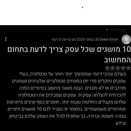
All Posts
Dekel Erlich
30 בספט׳ 2025
זמן קריאה 3 דקות
All Posts
10 מושגים שכל עסק צריך לדעת בתחום
הודעות סייבר
המחשוב
אבטחת מידע
דירוג של NaN מתוך 5 כוכבים
אבטחת סייבר
בעולם עסקי דינמי שמסתמך יותר ויותר על טכנולוגיה, בעלי 
עסקים נתקלים מדי יום במונחים טכנולוגיים שלעיתים נשמעים 
מורכבים או לא מובנים. הבנת מושגי מחשוב בסיסיים הפכה 
להכרחית להצלחה עסקית. עסקים שמבינים את הטכנולוגיה 
שלהם מקבלים החלטות טובות יותר, חוסכים כסף ונהנים מיתרונות 
תחרותיים משמעותיים. במאמר זה נסביר לכם 10 מושגים חיוניים 
בצורה פשוטה וברורה, כך שתוכלו לנהל את העסק שלכם בביטחון 
ובידע.