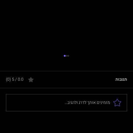
תגובות
0.0 / 5 ‏(0)
מזמינים אותך לדרג ולהגיב...
מה זה בדיקת חדירה (Penetration Test)?