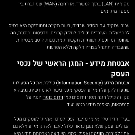
מקומית (LAN) בתוך המשרד, או רחבה (WAN) שמחברת בין 
מספר מיקומים.
עבור עסקים עם מספר עובדים, רשת תקינה ומתוחזקת היא בסיס 
להתייעלות. העובדים יכולים לחלוק קבצים, מדפסות ותוכנות, מה 
שחוסך זמן וכסף.
 תשתיות תקשורת
 מתוכננות היטב מבטיחות 
שהעבודה תתנהל בצורה חלקה וללא הפרעות.
אבטחת מידע - המגן הראשי של נכסי 
העסק
אבטחת מידע (Information Security)
 כוללת את כל הפעולות 
שנועדו להגן על המידע העסקי מפני גישה לא מורשית, גניבה או 
נזק. זה כולל הגנה מפני וירוסים כמו 
וירוס כופר
, הגנה על 
סיסמאות, הצפנת מידע רגיש ועוד.
בעידן הדיגיטלי, איומי סייבר הפכו לסיכון אמיתי לעסקים מכל 
הגדלים. עסק שלא מוגן כראוי עלול לאבד לא רק מידע אלא גם 
אמון לקוחות, מוניטין ואפילו כסף. השקעה באבטחת מידע היא 