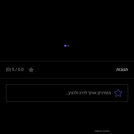
תגובות
0.0 / 5 ‏(0)
מזמינים אותך לדרג ולהגיב...
מה זה בדיקת חדירה (Penetration Test)?
מדריך לעסקים
אולנט | שירותי מחשוב