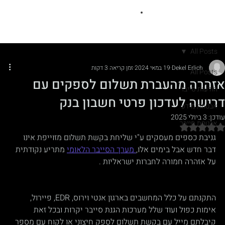
All Posts
Dekel Erlich
19 במאי 2024
זמן קריאה 3 דקות
All Posts
אזהרה מהעברת תשלום לספקים עם
הודעות סייבר
דרישה לעדכון פרטי חשבון בנק
אבטחת מידע
עודכן:
3 ביולי 2025
אבטחת סייבר
דירוג של NaN מתוך 5 כוכבים
גניבת כספים מעסקים ע"י שליחת בקשת תשלום מזוייפת אינו 
דבר חדש אבל בימים אלו,
 מערך הסייבר הלאומי
 מתריע נקודתית 
על אזהרה חמורה לחברות ישראליות . 
התקנתם על כלל המחשבים בארגון אנטי וירוס, EDR, פיירול, 
אימות כפול ועוד שלל מערכות הגנת סייבר יקרות ובכל זאת 
קיבלתם מייל עם בקשת תשלום לספק חיצוני או לקוח עם מספר 