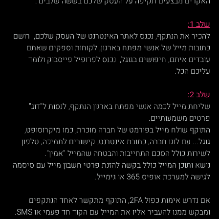
האקרים מבצעים תקיפה על העסק שלכם בששה שלבים :
שלב 1:
להכיר את הנתקף, נכנס לאתר האינטרנט של העסק שלכם,  רושם 
כתובות מייל של אנשי מפתח בארגון, לקוחות וספקים שאתם 
עובדים איתם, חיפושים בגוגל,  נכנס לפרופיל פייסבוק ולומד 
עליכם הכל.
שלב 2:
שליחת מייל לכמה אנשי מפתח בארגון הנתקף, לנסות ל"דוג" 
פרטים משמעותיים.
התוקף שולח מייל בפורמט של חברה מוכרת, כמו מיקרוסופט, 
גוגל... עם לוגו חברה, כתובת אינטרנט, קישורים לתמיכה, טלפון 
לשירות כולל הסכם התחייבות והבטחה שהמייל "אמין".
נושא ותוכן המייל כולל בקשה להזנת פרטי חשבון מייל עם סיסמה 
לגישה למערכת אופיס 365 או גימייל.
אם נדרש אימות כפול 2FA, התוקף מתקשר לאחד הנתקפים 
ומבקש ממנו להעביר אליו את המייל עם הקוד חד פעמי או SMS. 