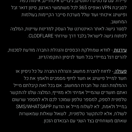
פיירול עם עדכונים רלוונטים, גיבויים איכותיים, אימות כפול 
לסביבת VPN ואופיס 365 לכל משתמשי הארגון, סינון דואר זבל 
ופישינג איכותי ועוד שלל מערכת סייבר הקיימות בעולמות 
המחשוב.
לסגור גישה לאתר האינטרנט של העסק למדינות עויינות, המלצה 
לפתוח גישה לישראל בלבד דרך שירותי CLODFLARE.
עירנות 
- לוודא שמחלקת הכספים והנהלת החברה מודעת לסכנות, 
להרים דגל במיידי בכל חשד לניסיון התקפה/דיוג.
פעולה 
- לדווח לחברת מחשוב והנהלת החברה על כל ניסיון או 
חשד למייל פישינג או חשד לזיוף מסמכים ולאמץ את כל 
ההמלצות הגנה של חברת המחשוב. אם בכל זאת קיבלתם מייל 
ואתם חושדים שהמייל אמיתי ולא מזוייף, המלצה שלנו להתקשר 
טלפונית לספק, למספר טלפון שמוכר לכם ולא למספר שרשום 
במייל ולאמת,  לא לשלוח מייל או הודעת SMS/WHATSAPP 
לשולח, אלא להתקשר טלפונית,  לשאול שאלות שמאשרות 
שאתם משוחחים בצד השני עם הבנאדם הנכון.