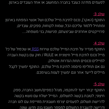
לפעמים מזדהה כעובד בחברה המחשוב או אחד העובדים בארגון.
שלב 3:
התוקף (האקר), נכנס לתיבת מייל שלכם ושל אנשי המפתח בארגון 
ומתחיל ללמוד עליכם הכל, שמות לקוחות, ספקים, עובדים, 
פרוייקטים אחרונים שביצעתם, פגישות, בני משפחה....
שלב 4:
התוקף מגדיר על תיבת המייל שלכם שירות 
RSS 
או שכפול של כל 
מייל נכנס לתיבת מייל חיצונית או RULE / חוק עם בקשת העברה 
למיילים נכנסים תחת הגדרות אוטלוק.
גם אם תחליפו סיסמה לתיבת מייל שלכם,  התוקף ימשיך לקבל 
מיילים לייעד אחר וגם ימשיך לענות בשימכם.
שלב 5:
התוקף יבחר ייעד להתקפה, מנהל כספים/חשב החברה, ספק 
חיצוני, לטובת בקשה לתשלום,  המייל ישלח עם נושא בקשה 
לדרישת תשלום, לפעמים יצרפו חשבונית מזוייפת עם לוגו חברה 
ודרישה להעברת התשלום למספר חשבון בנק חדש, שונה 