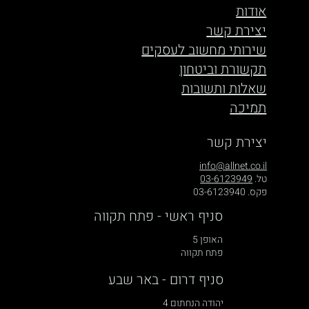
אודות
יצירת קשר
שירותי מחשוב לעסקים
תקשורת וביטחון
שאלות ותשובות
תמיכה
יצירת קשר
info@allnet.co.il
טל.
03-6123949
פקס. 03-6123940
סניף ראשי - פתח תקווה
האופן 5
פתח תקווה
סניף דרום - באר שבע
יהודה הנחתום 4