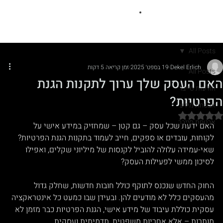
All Posts
Dekel Erlich
19 בספט׳ 2025
זמן קריאה 5 דקות
All Posts
האם העסק שלך ערוך לתקנות הגנת
הודעות סייבר
הפרטיות?
אבטחת מידע
דירוג של NaN מתוך 5 כוכבים
אבטחת סייבר
האם ידעת שכל עסק – גם קטן – שמחזיק במידע אישי על 
לקוחות, עובדים או ספקים, חייב לעמוד בתקנות הגנת הפרטיות? 
שאי-עמידה עלולה להוביל לקנסות של מיליוני שקלים, ואפילו 
לסיכון ממשי לפעילות העסק?
החוק החדש שנכנס לתוקף כולל חובות חדשות, שחלק גדול 
מהעסקים כלל לא מודעים להן. ובעידן שבו כמעט כל אינטראקציה 
עסקית כוללת עיבוד של מידע אישי, הגנת הפרטיות כבר מזמן לא 
מותרות – אלא אחריות משפטית, תדמיתית ועסקית.