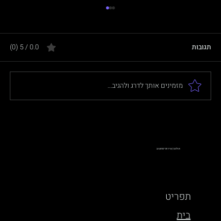
תגובות
0.0 / 5 ‏(0)
מזמינים אותך לדרג ולהגיב...
מה זה בדיקת חדירה (Penetration Test)?
מדריך לעסקים
אולנט | שירותי מחשוב
תפריט
בית