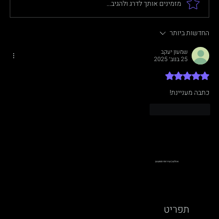
מזמינים אותך לדרג ולהגיב...
החדשות ביותר
מה זה בדיקת חדירה (Penetration Test)?
שמעון יעקב
מדריך לעסקים
25 בנוב׳ 2025
דירוג של 5 מתוך 5 כוכבים
כתבה מעניינת!
לייק
להשיב
אולנט | שירותי מחשוב
תפריט