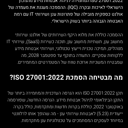
ISO 27001:2022 המחמירה לניהול אבטחת מידע מהמכון 
הישראלי לאיכות ובקרה (IQC). ההסמכה מעגנת את מעמדה של 
אולנט כספקית מובילה של פתרונות ענן ושירותי IT עם רמת 
האבטחה הגבוהה ביותר בשוק הישראלי.
ההסמכה כוללת את מלוא היקף השירותים של אולנט: שירותי 
מחשוב ענן, תשתיות מחשוב ענן, תוכנה כשירות (SaaS), שירותי IT 
מנוהלים, תמיכה טכנית וייעוץ טכנולוגי, ושירותי אבטחת מידע 
ללקוחות עסקיים. התעודה בתוקף עד ספטמבר 2028, מה 
שמבטיח המשכיות ארוכת טווח של הסטנדרטים המחמירים.
מה מבטיחה הסמכת ISO 27001:2022?
תקן ISO 27001:2022 הוא הגרסה העדכנית והמחמירה ביותר של 
התקן הבינלאומי לניהול אבטחת מידע. הגרסה החדשה, שפורסמה 
באוקטובר 2022, כוללת בקרות חדשות ומתקדמות, כולל בקרה 
ייעודית (5.23) לאבטחת שירותי ענן - מה שהופך אותו לרלוונטי 
במיוחד לעסקים המסתמכים על טכנולוגיות ענן מתקדמות.