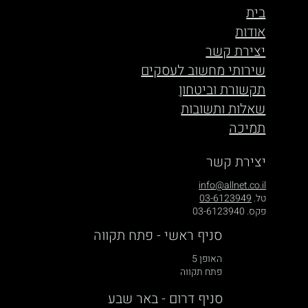
בית
אודות
יצירת קשר
שירותי מחשוב לעסקים
תקשורת וביטחון
שאלות ותשובות
תמיכה
יצירת קשר
info@allnet.co.il
טל.
03-6123949
פקס. 03-6123940
סניף ראשי - פתח תקווה
האופן 5
פתח תקווה
סניף דרום - באר שבע